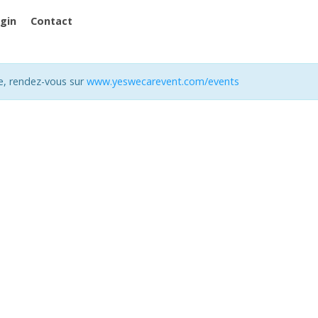
ugin
Contact
e, rendez-vous sur
www.yeswecarevent.com/events