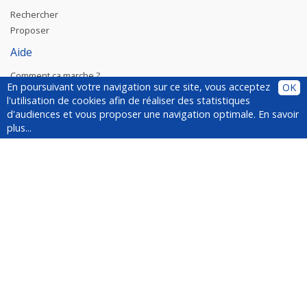
Rechercher
Proposer
Aide
Comment ça marche ?
En poursuivant votre navigation sur ce site, vous acceptez
OK
Plugin
l'utilisation de cookies afin de réaliser des statistiques
Installer le plugin
d'audiences et vous proposer une navigation optimale.
En savoir
Questions fréquentes
plus...
À propos de YesWeCar
Service client
Médias
Suivez-nous !
Newsletter
Inscrivez-vous à la newsletter :