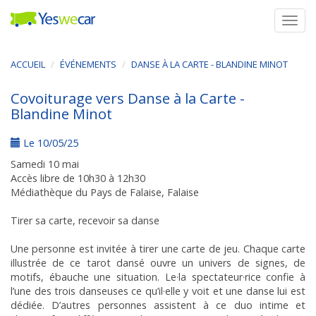
Togg
navig
ACCUEIL
ÉVÉNEMENTS
DANSE À LA CARTE - BLANDINE MINOT
Covoiturage vers Danse à la Carte -
Blandine Minot
Le 10/05/25
Samedi 10 mai
Accès libre de 10h30 à 12h30
Médiathèque du Pays de Falaise, Falaise
Tirer sa carte, recevoir sa danse
Une personne est invitée à tirer une carte de jeu. Chaque carte
illustrée de ce tarot dansé ouvre un univers de signes, de
motifs, ébauche une situation. Le·la spectateur·rice confie à
l’une des trois danseuses ce qu’il·elle y voit et une danse lui est
dédiée. D’autres personnes assistent à ce duo intime et