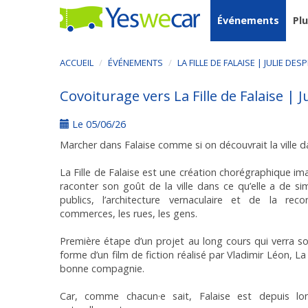
Événements
Pl
ACCUEIL
ÉVÉNEMENTS
LA FILLE DE FALAISE | JULIE DES
Covoiturage vers La Fille de Falaise | J
Le 05/06/26
Marcher dans Falaise comme si on découvrait la ville d
La Fille de Falaise est une création chorégraphique ima
raconter son goût de la ville dans ce qu’elle a de s
publics, l’architecture vernaculaire et de la reco
commerces, les rues, les gens.
Première étape d’un projet au long cours qui verra 
forme d’un film de fiction réalisé par Vladimir Léon, La 
bonne compagnie.
Car, comme chacun·e sait, Falaise est depuis lo