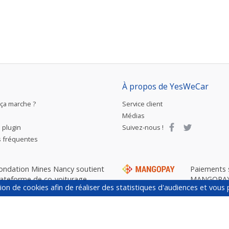
À propos de YesWeCar
ça marche ?
Service client
Médias
e plugin
Suivez-nous !
 fréquentes
fondation Mines Nancy soutient
Paiements 
lateforme de co-voiturage
MANGOPAY 
ation de cookies afin de réaliser des statistiques d'audiences et vou
nementiel YesWeCar.