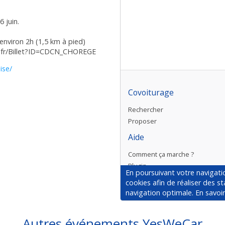
 juin.
environ 2h (1,5 km à pied)
ets.fr/Billet?ID=CDCN_CHOREGE
ise/
Autres événements YesWeCar