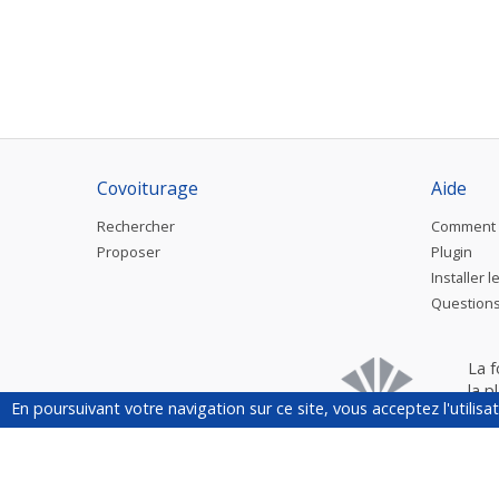
Covoiturage
Aide
Rechercher
Comment 
Proposer
Plugin
Installer l
Questions
La 
la p
En poursuivant votre navigation sur ce site, vous acceptez l'utilis
évé