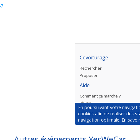
87
Autres événements YesWeCar