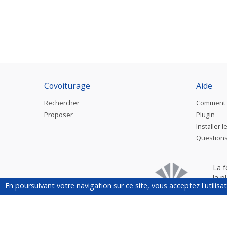
Covoiturage
Aide
Rechercher
Comment 
Proposer
Plugin
Installer l
Questions
La 
la p
En poursuivant votre navigation sur ce site, vous acceptez l'utilis
évé