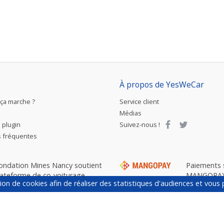
À propos de YesWeCar
ça marche ?
Service client
Médias
e plugin
Suivez-nous !
 fréquentes
fondation Mines Nancy soutient
Paiements 
lateforme de co-voiturage
MANGOPAY 
ation de cookies afin de réaliser des statistiques d'audiences et vou
nementiel YesWeCar.