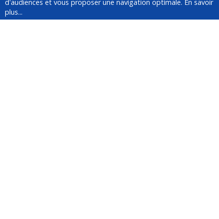
d'audiences et vous proposer une navigation optimale.
En savoir
Questions fréquentes
plus...
À propos de YesWeCar
Service client
Médias
Suivez-nous !
Newsletter
Inscrivez-vous à la newsletter :
La fondation Mines Nancy soutient la
plateforme de co-voiturage
événementiel YesWeCar.
Paiements sécurisés avec MANGOPAY
Payment Services.