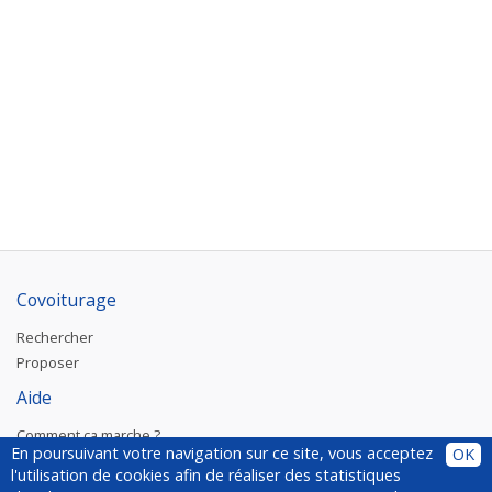
Covoiturage
Rechercher
Proposer
Aide
Comment ça marche ?
En poursuivant votre navigation sur ce site, vous acceptez
OK
Plugin
l'utilisation de cookies afin de réaliser des statistiques
Installer le plugin