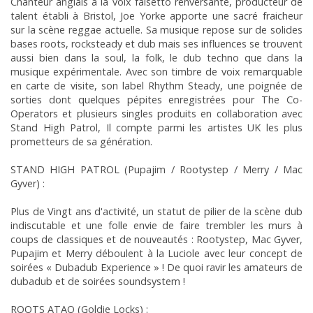
Chanteur anglais à la voix falsetto renversante, producteur de
talent établi à Bristol, Joe Yorke apporte une sacré fraicheur
sur la scène reggae actuelle. Sa musique repose sur de solides
bases roots, rocksteady et dub mais ses influences se trouvent
aussi bien dans la soul, la folk, le dub techno que dans la
musique expérimentale. Avec son timbre de voix remarquable
en carte de visite, son label Rhythm Steady, une poignée de
sorties dont quelques pépites enregistrées pour The Co-
Operators et plusieurs singles produits en collaboration avec
Stand High Patrol, Il compte parmi les artistes UK les plus
prometteurs de sa génération.
STAND HIGH PATROL (Pupajim / Rootystep / Merry / Mac
Gyver) :
Plus de Vingt ans d'activité, un statut de pilier de la scène dub
indiscutable et une folle envie de faire trembler les murs à
coups de classiques et de nouveautés : Rootystep, Mac Gyver,
Pupajim et Merry déboulent à la Luciole avec leur concept de
soirées « Dubadub Experience » ! De quoi ravir les amateurs de
dubadub et de soirées soundsystem !
ROOTS ATAO (Goldie Locks) :