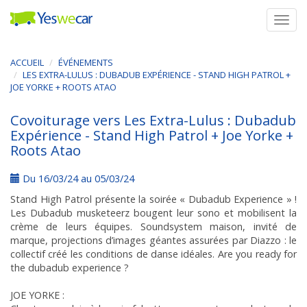
Togg
navig
ACCUEIL
ÉVÉNEMENTS
LES EXTRA-LULUS : DUBADUB EXPÉRIENCE - STAND HIGH PATROL +
JOE YORKE + ROOTS ATAO
Covoiturage vers Les Extra-Lulus : Dubadub
Expérience - Stand High Patrol + Joe Yorke +
Roots Atao
Du 16/03/24 au 05/03/24
Stand High Patrol présente la soirée « Dubadub Experience » !
Les Dubadub musketeerz bougent leur sono et mobilisent la
crème de leurs équipes. Soundsystem maison, invité de
marque, projections d’images géantes assurées par Diazzo : le
collectif créé les conditions de danse idéales. Are you ready for
the dubadub experience ?
JOE YORKE :