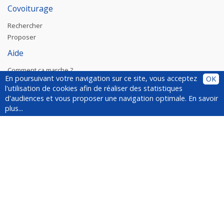
Covoiturage
Rechercher
Proposer
Aide
Comment ça marche ?
En poursuivant votre navigation sur ce site, vous acceptez
OK
Plugin
l'utilisation de cookies afin de réaliser des statistiques
Installer le plugin
d'audiences et vous proposer une navigation optimale.
En savoir
Questions fréquentes
plus...
À propos de YesWeCar
Service client
Médias
Suivez-nous !
Newsletter
Inscrivez-vous à la newsletter :