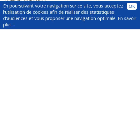
Comment ça marche ?
En poursuivant votre navigation sur ce site, vous acceptez
OK
Plugin
l'utilisation de cookies afin de réaliser des statistiques
Installer le plugin
d'audiences et vous proposer une navigation optimale.
En savoir
Questions fréquentes
plus...
À propos de YesWeCar
Service client
Médias
Suivez-nous !
Newsletter
Inscrivez-vous à la newsletter :
La fondation Mines Nancy soutient la
plateforme de co-voiturage
événementiel YesWeCar.