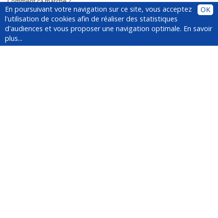
Comment ça marche ?
En poursuivant votre navigation sur ce site, vous acceptez
OK
Plugin
l'utilisation de cookies afin de réaliser des statistiques
Installer le plugin
d'audiences et vous proposer une navigation optimale.
En savoir
Questions fréquentes
plus...
À propos de YesWeCar
Service client
Médias
Suivez-nous !
Newsletter
Inscrivez-vous à la newsletter :
La fondation Mines Nancy soutient la
plateforme de co-voiturage
événementiel YesWeCar.