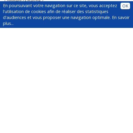
Comment ça marche ?
En poursuivant votre navigation sur ce site, vous acceptez
OK
Plugin
l'utilisation de cookies afin de réaliser des statistiques
Installer le plugin
d'audiences et vous proposer une navigation optimale.
En savoir
Questions fréquentes
plus...
À propos de YesWeCar
Service client
Médias
Suivez-nous !
Newsletter
Inscrivez-vous à la newsletter :
La fondation Mines Nancy soutient la
plateforme de co-voiturage
événementiel YesWeCar.