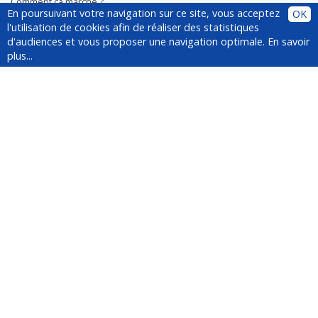
Comment ça marche ?
En poursuivant votre navigation sur ce site, vous acceptez
OK
Plugin
l'utilisation de cookies afin de réaliser des statistiques
Installer le plugin
d'audiences et vous proposer une navigation optimale.
En savoir
Questions fréquentes
plus...
À propos de YesWeCar
Service client
Médias
Suivez-nous !
Newsletter
Inscrivez-vous à la newsletter :
La fondation Mines Nancy soutient la
plateforme de co-voiturage
événementiel YesWeCar.