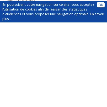
Comment ça marche ?
En poursuivant votre navigation sur ce site, vous acceptez
OK
Plugin
l'utilisation de cookies afin de réaliser des statistiques
Installer le plugin
d'audiences et vous proposer une navigation optimale.
En savoir
Questions fréquentes
plus...
À propos de YesWeCar
Service client
Médias
Suivez-nous !
Newsletter
Inscrivez-vous à la newsletter :
La fondation Mines Nancy soutient la
plateforme de co-voiturage
événementiel YesWeCar.