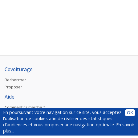
Covoiturage
Rechercher
Proposer
Aide
Comment ça marche ?
En poursuivant votre navigation sur ce site, vous acceptez
OK
Plugin
l'utilisation de cookies afin de réaliser des statistiques
Installer le plugin
d'audiences et vous proposer une navigation optimale.
En savoir
Questions fréquentes
plus...